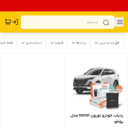
جدیدترین
برندها
قیمت
دسته‌بندی
فقط محص
ردیاب خودرو نورون noron مدل
s350