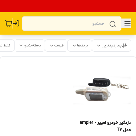
پربازدیدترین
برندها
قیمت
دسته‌بندی
فقط م
دزدگیر خودرو امپیر - ampier
مدل T2