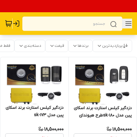
پربازدیدترین
برندها
قیمت
دسته‌بندی
فقط م
دزدگیر کیلس استارت برند اسکای
دزدگیر کیلس استارت برند اسکای
پین مدل sk-173
پین مدل sk-180طرح هیوندای
18,500,000
18,500,000