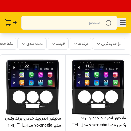
جدیدترین
برندها
قیمت
دسته‌بندی
فقط محص
مانیتور اندروید خودرو برند
مانیتور اندروید خودرو برند وکس
وکس مدیا voxmedia مدل T3L
مدیا voxmedia مدل T3L رام ۱