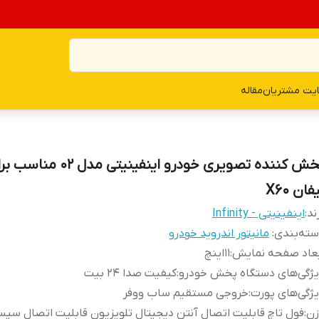
یت مشتریان
مقاله
پخش کننده تصویری خودرو اینفینیتی مدل 02 م
فان X60
ند:
اینفینیتی - Infinity
ته‌بندی
:
مانیتور اندروید خودرو
بعاد صفحه نمایش
:
11اینچ
ژگی‌های دستگاه پخش خودرو
:
کیفیت صدا 24 بیت
ژگی‌های پورت
:
خروجی مستقیم ساب ووفر
زن
: