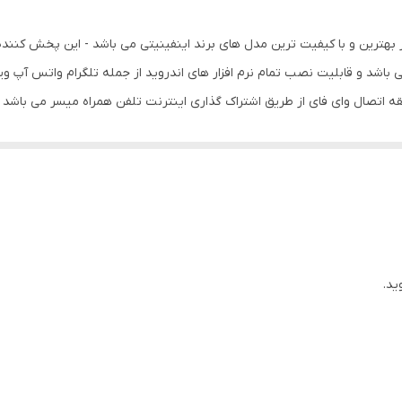
بدون امکان پخش دیسک
د و قابلیت نصب تمام نرم افزار های اندروید از جمله تلگرام واتس آپ ویز بلد و
متغیر
 اتصال وای فای از طریق اشتراک گذاری اینترنت تلفن همراه میسر می باشد حتی
70x4 وات
قابلیت
باشد که دسترسی کاربر را در هنگام رانندگی راحت کرده است و ضمنا دکمه های 
400x250x100 1 سانتی‌متر
رادیو
ویندوز فون , اندروید , iOS , بلک بری
ید.
IPS
50وات دسی‌بل