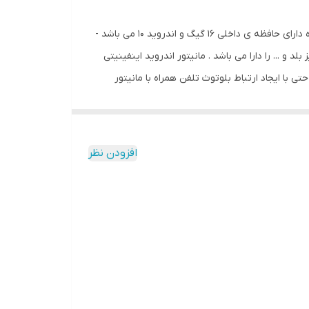
پخش کننده ی خودرو اینفینیتی خودرو لیفان X60یکی از بهترین و با کیفیت ترین مدل های برند اینفینیتی می باشد - این پخش کننده دارای حافظه ی داخلی 16 گیگ و اندروید 10 می باشد -
 ... را دارا می باشد . مانیتور اندروید اینفینیتی
 با ایجاد ارتباط بلوتوث تلفن همراه با مانیتور
 پخش موزیک - تماس - مشاهده مخاطبین برای شما میسر خواهد شد . پخش کننده خودرو اینفینیتی مدل خودرو لیفان X60 دارای دو ولوم تنظیم صدا و قبل و بعد زدن آهنگ می
دسترسی GPS و موزیک و ولوم آهنگ و بلوتوث نیز بر روی صفحه نمایش تعبیه شده است . این پخش کننده
افزودن نظر