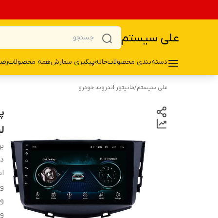
علی سیستم
دسته‌بندی محصولات
خانه
پیگیری سفارش
همه محصولات
رضا
علی سیستم
/
مانیتور اندروید خودرو
لی
بر
دس
ا
وی
وی
و