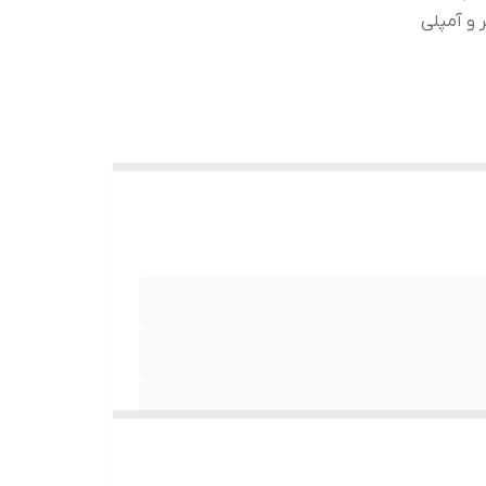
 و آمپلی
فول تاچ قابلیت اتصال آنتن دیجیتال تلویزیون قابلیت اتصال سیستم DVR برای ضبط تصاویر دوربین های جلو و عقب
ویدی گرم