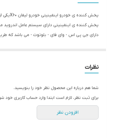
دیسک قابل پخش
پخش کننده ی اینفینیتی دارای سیستم عامل اندروید می باش
نور پس زمینه
دارای جی پی اس - وای فای - بلوتوث - می باشد که طریقه
بیشینه صدای خروجی
ابعاد
دارای صفحه 11 اینچ و اندازه صفحه نمایش 9 اینچی می باشد و دارای کیفیت صفحه ips و دارای رزولیشن 600x1024 و تاچ لمسی حرارتی ( فوق روان ) می باشد .
نظرات
اقلام همراه کالا
سیستم عامل سازگار
شما هم درباره این محصول نظر خود را بنویسید.
برای ثبت نظر، لازم است ابتدا وارد حساب کاربری خود شو
مشخصات صفحه نمایش
افزودن نظر
میزان صدای تولیدی