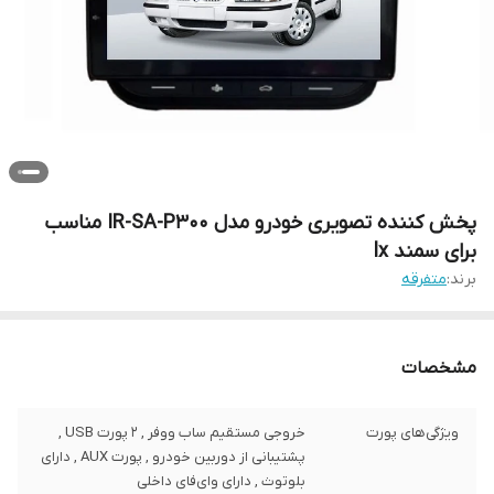
پخش کننده تصویری خودرو مدل IR-SA-P300 مناسب
برای سمند lx
برند:
متفرقه
مشخصات
ویژگی‌های پورت
خروجی مستقیم ساب ووفر , 2 پورت USB ,
پشتیبانی از دوربین خودرو , پورت AUX , دارای
بلوتوث , دارای وای‌فای داخلی