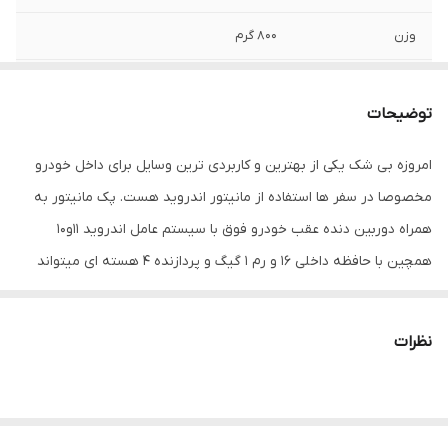
وزن
800 گرم
دیسک قابل پخش
بدون امکان پخش دیسک
توضیحات
نور پس زمینه
قابل انتخاب
امروزه بی شک یکی از بهترین و کاربردی ترین وسایل برای داخل خودرو
بیشینه صدای
60 وات
مخصوصا در سفر ها استفاده از مانیتور اندروید هست. پک مانیتور به
خروجی
همراه دوربین دنده عقب خودرو فوق با سیستم عامل اندروید 11و10
ابعاد
25x22x4 سانتی‌متر
همچین با حافظه داخلی 16 و رم 1 گیگ و پردازنده 4 هسته ای میتواند
اقلام همراه کالا
مته , سوکت , قاب پنل
یک همراه عالی در کنار شما در طول سفر های داخل شهر و خارج شهر
باشد. این مانیتور اندروید دارای صفحه نمایش 10 اینچی با کیفیت full hd
سیستم عامل سازگار
اندروید
نظرات
و همچنین با قابلیت ضد نور بودن (ips) یکی از جدیدترین محصولات
سایر توضیحات
به همراه دوربین دنده عقب HD
داخل بازار هست از قابلیت های بیشمار دیگر این پخش دودین میتوان
به موارد زیر اشاره کرد: پشتيباني از کارت حافظه جانبي دارد پورت AUX
مشخصات صفحه
صفحه نمایش تمام لمسی خازنی با کیفیت