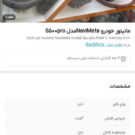
مانیتور خودرو NaviMetaمدل S500pro
9-inch car monitor NaviMeta model S500pro RAM 6, memory 128
برند:
ناوی متا - NaviMeta
12 ماه گارانتی خدمات علی سیستم
مشخصات
وای فای
دارد
خروجی فلش
2عدد
مشاهده کانال
دارد