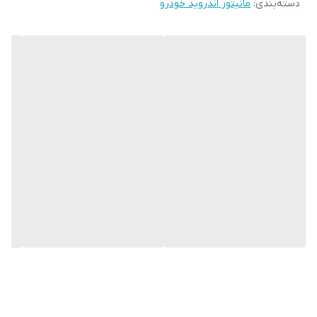
دسته‌بندی
:
مانیتور اندروید خودرو
خواهد شدو ضمنا دکمه های دسترسی GPS و موزیک و ولوم آهنگ و
بلوتوث نیز بر روی صفحه نمایش تعبیه شده است . این پخش کننده
دارای صفحه 11 اینچ و اندازه صفحه نمایش 9 اینچی می باشد و دارای
کیفیت صفحه ips و دارای رزولیشن 600x1024 و تاچ لمسی حرارتی ( فوق
روان ) می باشد .