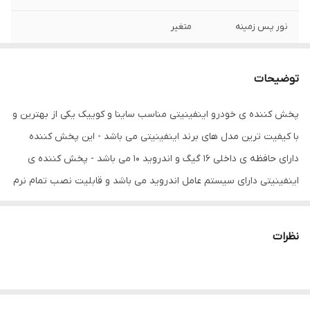
نور پس زمینه
متغیر
ابعاد
40x25x10 سانتی‌متر
توضیحات
اقلام همراه کالا
رادیو
پخش کننده ی خودرو اینفینیتی مناسب ساینا و کوییک یکی از بهترین و
سیستم عامل سازگار
iOS , اندروید , بلک بری , ویندوز فون
با کیفیت ترین مدل های برند اینفینیتی می باشد - این پخش کننده
ویژگی‌های پورت
2 پورت USB , پشتیبانی از دوربین خودرو ,
دارای حافظه ی داخلی 16 گیگ و اندروید 10 می باشد - پخش کننده ی
خروجی مستقیم ساب ووفر , دارای وای‌فای
اینفینیتی دارای سیستم عامل اندروید می باشد و قابلیت نصب تمام نرم
داخلی , قابلیت اضافه شدن دوربین امکان
پشتیبانی از دوربین
افزار های اندروید از جمله تلگرام واتس آپ ویز بلد و ... را دارا می باشد .
مانیتور اندروید اینفینیتی دارای جی پی اس - وای فای - بلوتوث - می
نظرات
باشد که طریقه اتصال وای فای از طریق اشتراک گذاری اینترنت تلفن
همراه میسر می باشد حتی با ایجاد ارتباط بلوتوث تلفن همراه با مانیتور
قابلیت پخش موزیک - تماس - مشاهده مخاطبین برای شما میسر