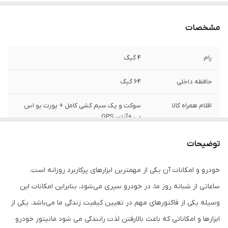
مشخصات
رام
4 گیگ
حافظه داخلی
64 گیگ
اقلام همراه کالا
سوکت و پک سیم کشی کامل + پورت یو اس
بی +آنتن GPS
جانبی پیشنهادی
بدون دوربین / دوربین عقب
توضیحات
کیفیت تصویر
FULL HD ips
خودرو و امکانات آن یکی از مهمترین ابزارهای پرکاربرد روزانه است.
ساعاتی از شبانه روز ما، در خودرو سپری می‌شود، بنابراین امکانات این
وسیله یکی از فاکتورهای مهم در تعیین کیفیت زندگی ما می‌باشد. یکی از
ابزارها و امکاناتی که باعث بالارفتن لذت رانندگی می شود مانیتور خودرو