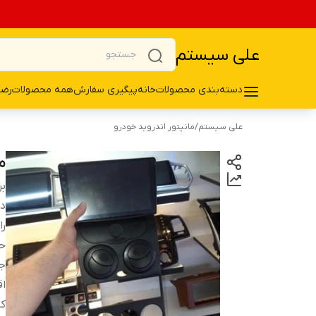
علی سیستم
دسته‌بندی محصولات
خانه
پیگیری سفارش
همه محصولات
رضا
علی سیستم
/
مانیتور اندروید خودرو
ما
بر
دس
را
حا
جا
اق
کا