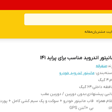
یت مشتریان
مقاله
نیتور اندروید مناسب برای پراید 141
ند:
متفرقه
ته‌بندی
:
مانیتور اندروید خودرو
م
:
4 گیگ
فظه داخلی
:
64 گیگ
نبی پیشنهادی
:
بدون دوربین / دوربین عقب
لام همراه
قاب مانیتور خودرو + سوکت و پک سیم کشی کامل + پورت
لا
:
بی +آنتن GPS