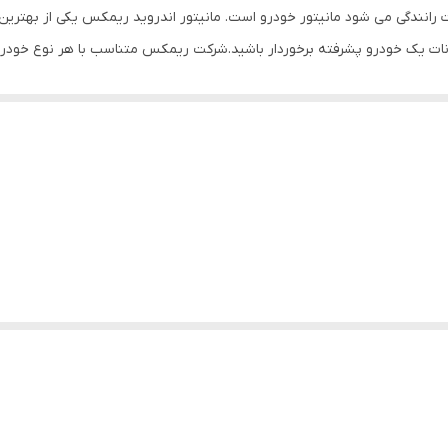
ن لذت رانندگی می شود مانیتور خودرو است. مانیتور اندروید ریمکس یکی از بهترین
مکانات یک خودرو پشرفته برخوردار باشید.شرکت ریمکس متناسب با هر نوع خودروی
ز امکانات را در خودروی خود خواهید داشت که می توانید از آن استفاده کنید و 
ی تواند پاسخگوی نیازهای مختلف برای سلایق مختلف باشد.