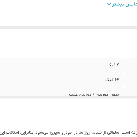
یفیت تصویر
:
FULL HD ips
مایش بیشتر
4 گیگ
64 گیگ
بدون دوربین / دوربین عقب
قاب مانیتور خودرو + سوکت و پک سیم کشی کامل + پورت یو اس بی +آ
FULL HD ips
وزانه است. ساعاتی از شبانه روز ما، در خودرو سپری می‌شود، بنابراین امکانات 