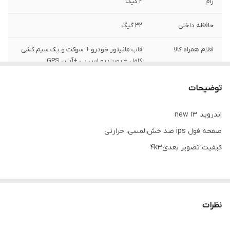
رام
۲ گیگ
حافظه داخلی
۳۲ گیگ
اقلام همراه کالا
قاب مانیتور خودرو + سوکت و پک سیم کشی
کامل + پورت یو اس بی +آنتن GPS
کیفیت تصویر
UHD ips
توضیحات
جانبی پیشنهادی
دوربین عقب
اندروید 13 new
صفحه فول ips ضد خش،لمسی، حرارتی
کیفیت تصویر بعدی4k۳
رام ۲گیگ
حافظه داخلی ۳۲گیگ
نظرات
8هسته