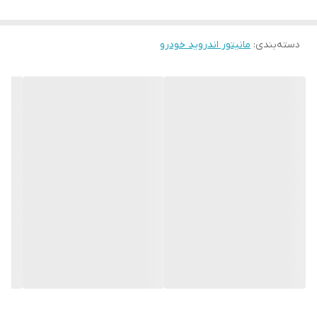
فوتوکورومیک
دسته‌بندی
:
مانیتور اندروید خودرو
بلوتوث موزیک و. تماس دارای میکروفون
2پورتusb
پورت AUX
مدلهای مختلف سیم کارت خور
Phone link
🚀اپلیکیش کاربردی رانندگان اسنپ و خواهان سرعت
✅️ورودی دوربین جلو و گیرند دیجیتال
✅️خروجی ساب و امپیلی مجزا مخصوص سیستم
✅️تلویزیون و ماهواره رو میگیره آنلاین
✅️دارای اپلیکیشن ثبت وقایع
✅️مرولینگ کانکت شدن صفحه گوشی
✅️کیلومتر خودروتون کانکت میشه رو صفحه مانیتور ( شیب جاده شارژ
باطری سرعت خودرو رو نشون میده