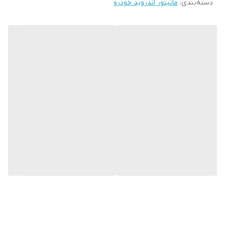
دسته‌بندی
:
مانیتور اندروید خودرو
و ضمنا دکمه های دسترسی GPS و موزیک و ولوم آهنگ و بلوتوث نیز بر
روی صفحه نمایش تعبیه شده است . این پخش کننده دارای صفحه 11
اینچ و اندازه صفحه نمایش 9 اینچی می باشد و دارای کیفیت صفحه ips
و دارای رزولیشن 600x1024 و تاچ لمسی حرارتی ( فوق روان ) می باشد