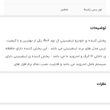
نور پس زمینه
متغیر
ابعاد
40x25x10 سانتی‌متر
توضیحات
اقلام همراه کالا
رادیو
پخش کننده ی خودرو اینفینیتی ال نود A106 یکی از بهترین و با کیفیت
سیستم عامل سازگار
iOS , اندروید , ویندوز فون
ترین مدل های برند اینفینیتی می باشد - این پخش کننده دارای حافظه
ویژگی‌های پورت
2 پورت USB , پشتیبانی از دوربین خودرو ,
ی داخلی 16 گیگ و اندروید 10 می باشد - پخش کننده ی اینفینیتی دارای
خروجی مستقیم ساب ووفر , قابلیت اضافه
سیستم عامل اندروید می باشد و قابلیت نصب تمام نرم افزار های
شدن بلوتوث , قابلیت اضافه شدن دوربین
امکان پشتیبانی از دوربین
اندروید از جمله تلگرام واتس آپ ویز بلد و ... را دارا می باشد . مانیتور
اندروید اینفینیتی دارای جی پی اس - وای فای - بلوتوث - می باشد که
نظرات
طریقه اتصال وای فای از طریق اشتراک گذاری اینترنت تلفن همراه میسر
می باشد حتی با ایجاد ارتباط بلوتوث تلفن همراه با مانیتور قابلیت
پخش موزیک - تماس - مشاهده مخاطبین برای شما میسر خواهد شد .