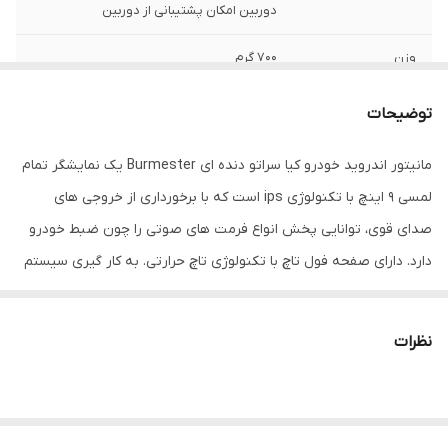
دوربین امکان پشتیبانی از دوربین
وزن
700 گرم
دیسک قابل پخش
بدون امکان پخش دیسک
توضیحات
نور پس زمینه
قابل انتخاب - 210000 رنگ
مانیتور اندروید خودرو کیا سراتو دنده ای Burmester یک نمایشگر تمام
لمسی 9 اینچ با تکنولوژی ips است که با برخورداری از خروجی های
ابعاد
43x13x32 سانتی‌متر
صدای قوی، توانایی پخش انواع فرمت های صوتی را چون ضبط خودرو
اقلام همراه کالا
سوکت , قاب پنل
دارد. دارای صفحه فول تاچ با تکنولوژی تاچ حرارتی. به کار گیری سیستم
سیستم عامل سازگار
iOS , اندروید
عامل اندروید در آن موجب شده تا علاوه بر پخش فایل ها، امکان نصب
نرم افزار را داشته به این شکل تبدیل به یک دستگاه هوشمند شود از
سایر توضیحات
پردازنده 4 هسته ای . سیستم عامل اندروید.
نظرات
تکنولوژی این مانتور میتوان به داشتن پردازنده 4 هسته armcortex .
سیستم موقعیت یاب آنلاین و آفلاین. صفحه
تمام لمسی. سیستم تاچ حرارتی.
که به شدت سرعت پردازش اطلاعات را بالا میبرد . wifi در مانیتور اندروید
کیا سراتو دنده ای میتوان به راحتی به اینترنت متصل شده و برنامه
مشخصات صفحه
صفحه نمایش لمسی 9 اینچ IPS قابلیت