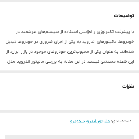
سایز صفحه نمایش
9 اینچی
توضیحات
توضیحات
فاقد سوکت پاور
با پیشرفت تکنولوژی و افزایش استفاده از سیستم‌های هوشمند در
خودروها، مانیتورهای اندروید به یکی از اجزای ضروری در خودروها تبدیل
شده‌اند. به عنوان یکی از محبوب‌ترین خودروهای موجود در بازار ایران، از
این قاعده مستثنی نیست. در این مقاله به بررسی مانیتور اندروید مدل
MTK خواهیم پرداخت و ویژگی‌ها، مزایا و نکات مهم آن را بررسی خواهیم
کرد.
نظرات
ویژگی‌های مانیتور اندروید مدل MTK
1. سیستم عامل اندروید
مانیتور اندروید مدل MTK با سیستم عامل اندروید طراحی شده است که
دسته‌بندی
:
مانیتور اندروید خودرو
به کاربران این امکان را می‌دهد تا به راحتی به اپلیکیشن‌های مختلف
دسترسی داشته باشند. این سیستم عامل به‌روز و کاربرپسند، تجربه‌ای