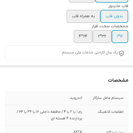
قاب مانیتور
بدون قاب
به همراه قاب
مشخصات سخت افزار
64*4
32*2
16*1
یک سال گارانتی خدمات علی سیستم
مشخصات
سیستم عامل سازگار
اندروید
اطلاعات کانفینگ
رم ۱ یا 2 یا 4 / حافظه داخلی ۱۶ یا 32 یا 64 /
پردازنده ۴ هسته ای
برد دستگاه
MTK