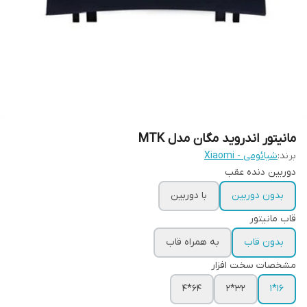
مانیتور اندروید مگان مدل MTK
برند:
شیائومی - Xiaomi
دوربین دنده عقب
بدون دوربین
با دوربین
قاب مانیتور
بدون قاب
به همراه قاب
مشخصات سخت افزار
64*4
32*2
16*1