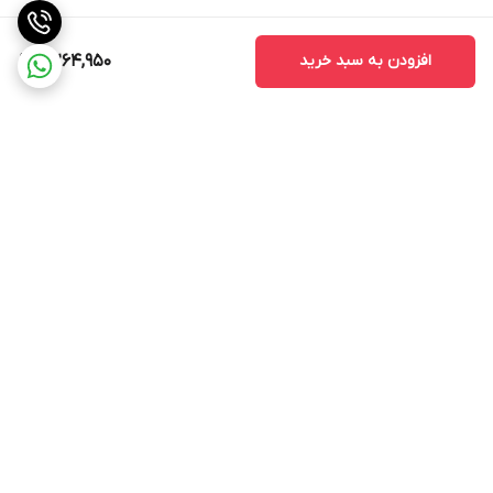
مشکلات فنی می‌شوند.
3. خدمات پس از فروش
افزودن به سبد خرید
7,264,950
قبل از خرید، از وجود خدمات پس از فروش مطمئن شوید. این خدمات
می‌تواند شامل نصب، تعمیر و پشتیبانی فنی باشد که در صورت بروز
مشکل به شما کمک می‌کند.
4. قیمت
قیمت مانیتورهای اندروید مدل MTK ممکن است متفاوت باشد. بهتر
است قبل از خرید، قیمت‌ها را مقایسه کنید و از خریدهای غیرضروری
برگشت به بالا
خودداری کنید.
نتیجه‌گیری
مانیتور اندروید مدل MTK به عنوان یک ابزار مدرن و کارآمد، امکانات و
ویژگی‌های متنوعی را برای کاربران فراهم می‌کند. با توجه به قابلیت‌های
آن، این مانیتور می‌تواند تجربه رانندگی را بهبود بخشد و به کاربران کمک
ارسال ویژه
پشتیبانی 12 ساعته
کند تا به راحتی به اطلاعات و سرگرمی‌های مورد نیاز خود دسترسی پیدا