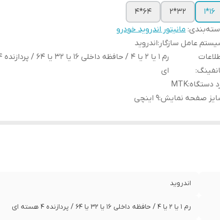
64*4
32*2
16*1
ته‌بندی
:
مانیتور اندروید خودرو
ستم عامل سازگار
:
اندروید
لاعات
نفینگ
:
ای
د دستگاه
:
MTK
ایز صفحه نمایش
:
9 اینچی
اندروید
رم ۱ یا 2 یا 4 / حافظه داخلی ۱۶ یا 32 یا 64 / پردازنده ۴ هسته ای