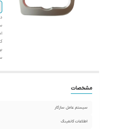
دس
سی
اط
کا
بر
س
مشخصات
سیستم عامل سازگار
اطلاعات کانفینگ