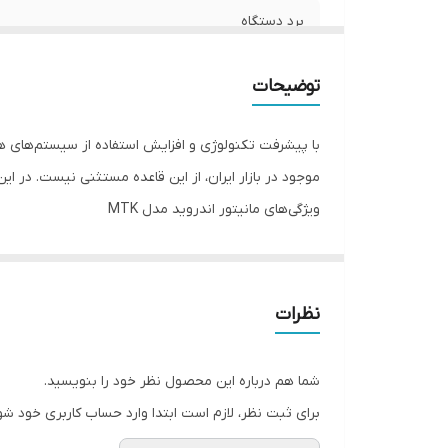
برد دستگاه
سایز صفحه نمایش
توضیحات
با پیشرفت تکنولوژی و افزایش استفاده از سیستم‌های هو
موجود در بازار ایران، از این قاعده مستثنی نیست. در این مقاله به بررسی مانیتور اندروید مدل MTK 
ویژگی‌های مانیتور اندروید مدل MTK
1. سیستم عامل اندروید
مانیتور اندروید مدل MTK با سیست
و کاربرپسند، تجربه‌ای راحت و سریع را برای کاربران فراهم
نظرات
2. صفحه نمایش با کیفیت
این مانیتور دارای صفحه نمایش با کیفیت بالا است که ت
شما هم درباره این محصول نظر خود را بنویسید.
نقشه‌ها، ویدئوها و دیگر محتواها دسترسی داشته باشند.
برای ثبت نظر، لازم است ابتدا وارد حساب کاربری خود شو
3. قابلیت اتصال به اینترنت