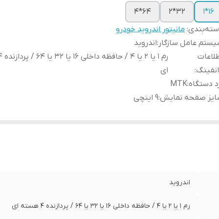
64*4
32*2
16*1
ته‌بندی
:
مانیتور اندروید خودرو
ستم عامل سازگار
:
اندروید
لاعات
نفینگ
:
ای
د دستگاه
:
MTK
ایز صفحه نمایش
:
9 اینچی
اندروید
رم ۱ یا 2 یا 4 / حافظه داخلی ۱۶ یا 32 یا 64 / پردازنده ۴ هسته ای