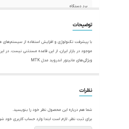
برد دستگاه
سایز صفحه نمایش
توضیحات
با پیشرفت تکنولوژی و افزایش استفاده از سیستم‌های هو
موجود در بازار ایران، از این قاعده مستثنی نیست. در این مقاله به بررسی مانیتور اندروید مدل MTK 
ویژگی‌های مانیتور اندروید مدل MTK
1. سیستم عامل اندروید
مانیتور اندروید مدل MTK با سیست
و کاربرپسند، تجربه‌ای راحت و سریع را برای کاربران فراهم
نظرات
2. صفحه نمایش با کیفیت
این مانیتور دارای صفحه نمایش با کیفیت بالا است که ت
شما هم درباره این محصول نظر خود را بنویسید.
نقشه‌ها، ویدئوها و دیگر محتواها دسترسی داشته باشند.
برای ثبت نظر، لازم است ابتدا وارد حساب کاربری خود شو
3. قابلیت اتصال به اینترنت