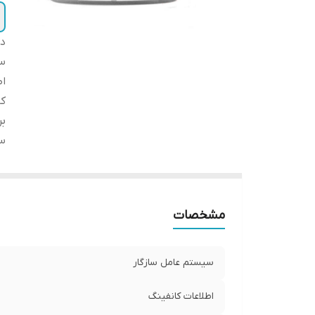
دس
سی
اط
کا
بر
س
مشخصات
سیستم عامل سازگار
اطلاعات کانفینگ