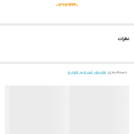
09399294440
با پیشرفت تکنولوژی و افزایش استفاده از سیستم‌های هوشمند در
خودروها، مانیتورهای اندروید به یکی از اجزای ضروری در خودروها تبدیل
نظرات
شده‌اند. به عنوان یکی از محبوب‌ترین خودروهای موجود در بازار ایران، از
این قاعده مستثنی نیست. در این مقاله به بررسی مانیتور اندروید مدل
T3Lخواهیم پرداخت و ویژگی‌ها، مزایا و نکات مهم آن را بررسی خواهیم
کرد.
دسته‌بندی
:
مانیتور اندروید خودرو
مانیتور اندروید مدل T3L
1. سیستم عامل اندروید
مانیتور اندروید مدل T3L با سیستم عامل اندروید طراحی شده است که
به کاربران این امکان را می‌دهد تا به راحتی به اپلیکیشن‌های مختلف
دسترسی داشته باشند. این سیستم عامل به‌روز و کاربرپسند، تجربه‌ای
راحت و سریع را برای کاربران فراهم می‌کند.