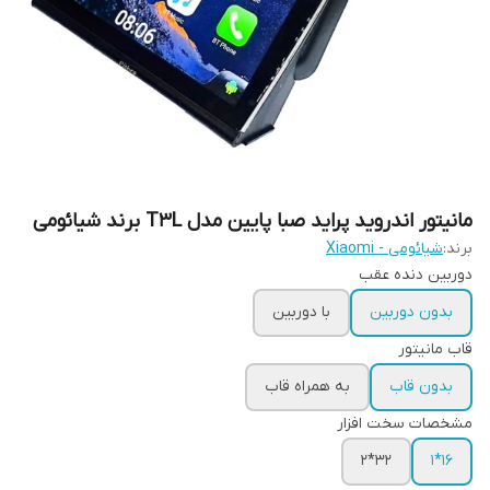
مانیتور اندروید پراید صبا پایین مدل T3L برند شیائومی
برند:
شیائومی - Xiaomi
دوربین دنده عقب
بدون دوربین
با دوربین
قاب مانیتور
بدون قاب
به همراه قاب
مشخصات سخت افزار
۳۲*۲
16*1