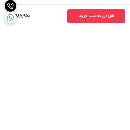
نباشند.
2. کیفیت ساخت
افزودن به سبد خرید
8,485,950
کیفیت ساخت مانیتور یکی از نکات مهمی است که باید به آن توجه کنید.
مانیتورهای با کیفیت بالا معمولاً عمر طولانی‌تری دارند و کمتر دچار
مشکلات فنی می‌شوند.
3. خدمات پس از فروش
قبل از خرید، از وجود خدمات پس از فروش مطمئن شوید. این خدمات
می‌تواند شامل نصب، تعمیر و پشتیبانی فنی باشد که در صورت بروز
برگشت به بالا
مشکل به شما کمک می‌کند.
مانیتور اندروید مدل T3L به عنوان یک ابزار مدرن و کارآمد، امکانات و
ویژگی‌های متنوعی را برای کاربران فراهم می‌کند. با توجه به قابلیت‌های
آن، این مانیتور می‌تواند تجربه رانندگی را بهبود بخشد و به کاربران کمک
کند تا به راحتی به اطلاعات و سرگرمی‌های مورد نیاز خود دسترسی پیدا
ارسال ویژه
پشتیبانی 12 ساعته
کنند. با انتخاب صحیح و توجه به نکات مهم در خرید، می‌توانید از این