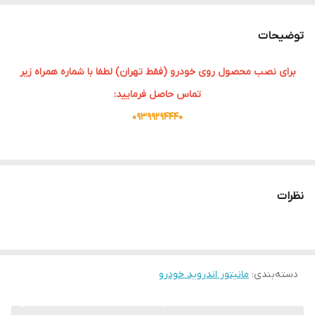
سایز صفحه نمایش
9 اینچی
توضیحات
برای نصب محصول روی خودرو (فقط تهران) لطفا با شماره همراه زیر
تماس حاصل فرمایید:
09399294440
با پیشرفت تکنولوژی و افزایش استفاده از سیستم‌های هوشمند در
خودروها، مانیتورهای اندروید به یکی از اجزای ضروری در خودروها تبدیل
نظرات
شده‌اند. به عنوان یکی از محبوب‌ترین خودروهای موجود در بازار ایران، از
این قاعده مستثنی نیست. در این مقاله به بررسی مانیتور اندروید مدل
T3Lخواهیم پرداخت و ویژگی‌ها، مزایا و نکات مهم آن را بررسی خواهیم
کرد.
دسته‌بندی
:
مانیتور اندروید خودرو
مانیتور اندروید مدل T3L