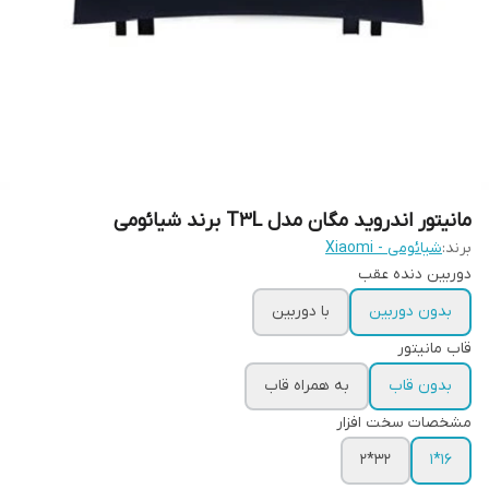
مانیتور اندروید مگان مدل T3L برند شیائومی
برند:
شیائومی - Xiaomi
دوربین دنده عقب
بدون دوربین
با دوربین
قاب مانیتور
بدون قاب
به همراه قاب
مشخصات سخت افزار
۳۲*۲
16*1