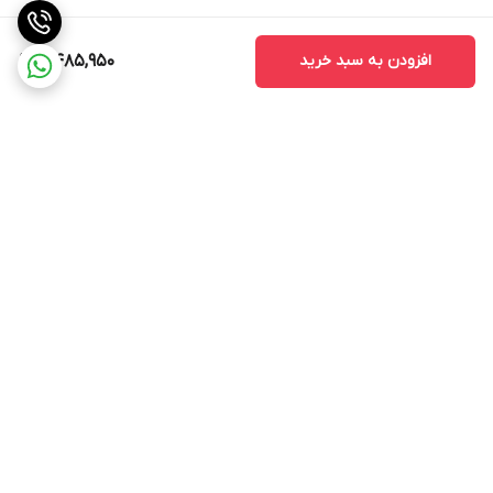
نباشند.
2. کیفیت ساخت
افزودن به سبد خرید
8,485,950
کیفیت ساخت مانیتور یکی از نکات مهمی است که باید به آن توجه کنید.
مانیتورهای با کیفیت بالا معمولاً عمر طولانی‌تری دارند و کمتر دچار
مشکلات فنی می‌شوند.
3. خدمات پس از فروش
قبل از خرید، از وجود خدمات پس از فروش مطمئن شوید. این خدمات
می‌تواند شامل نصب، تعمیر و پشتیبانی فنی باشد که در صورت بروز
برگشت به بالا
مشکل به شما کمک می‌کند.
مانیتور اندروید مدل T3L به عنوان یک ابزار مدرن و کارآمد، امکانات و
ویژگی‌های متنوعی را برای کاربران فراهم می‌کند. با توجه به قابلیت‌های
آن، این مانیتور می‌تواند تجربه رانندگی را بهبود بخشد و به کاربران کمک
کند تا به راحتی به اطلاعات و سرگرمی‌های مورد نیاز خود دسترسی پیدا
ارسال ویژه
پشتیبانی 12 ساعته
کنند. با انتخاب صحیح و توجه به نکات مهم در خرید، می‌توانید از این