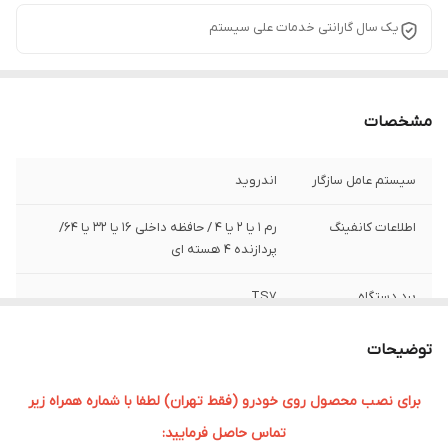
یک سال گارانتی خدمات علی سیستم
مشخصات
سیستم عامل سازگار
اندروید
اطلاعات کانفینگ
رم ۱ یا 2 یا 4 / حافظه داخلی ۱۶ یا 32 یا 64/
پردازنده ۴ هسته ای
برد دستگاه
TS7
سایز صفحه نمایش
9 اینچی
توضیحات
برای نصب محصول روی خودرو (فقط تهران) لطفا با شماره همراه زیر
تماس حاصل فرمایید: