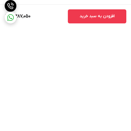
نباشند.
2. کیفیت ساخت
افزودن به سبد خرید
7,387,050
کیفیت ساخت مانیتور یکی از نکات مهمی است که باید به آن توجه کنید.
مانیتورهای با کیفیت بالا معمولاً عمر طولانی‌تری دارند و کمتر دچار
مشکلات فنی می‌شوند.
3. خدمات پس از فروش
قبل از خرید، از وجود خدمات پس از فروش مطمئن شوید. این خدمات
می‌تواند شامل نصب، تعمیر و پشتیبانی فنی باشد که در صورت بروز
برگشت به بالا
مشکل به شما کمک می‌کند.
مانیتور اندروید مدل TS7 به عنوان یک ابزار مدرن و کارآمد، امکانات و
ویژگی‌های متنوعی را برای کاربران فراهم می‌کند. با توجه به قابلیت‌های
آن، این مانیتور می‌تواند تجربه رانندگی را بهبود بخشد و به کاربران کمک
کند تا به راحتی به اطلاعات و سرگرمی‌های مورد نیاز خود دسترسی پیدا
ارسال ویژه
پشتیبانی 12 ساعته
کنند. با انتخاب صحیح و توجه به نکات مهم در خرید، می‌توانید از این