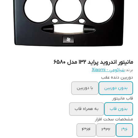
مانیتور اندروید پراید 132 مدل 6580
برند:
شیائومی - Xiaomi
دوربین دنده عقب
بدون دوربین
با دوربین
قاب مانیتور
بدون قاب
به همراه قاب
مشخصات سخت افزار
64*4
32*2
16*1