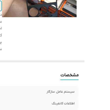
دس
سی
اط
کا
بر
س
مشخصات
سیستم عامل سازگار
اطلاعات کانفینگ