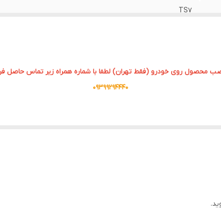
TS7
9 اینچی
صب محصول روی خودرو (فقط تهران) لطفا با شماره همراه زیر تماس حاصل فرم
09399294440
شمند در خودروها، مانیتورهای اندروید به یکی از اجزای ضروری در خودروها ت
واهیم پرداخت و ویژگی‌ها، مزایا و نکات مهم آن را بررسی خواهیم کرد.
 عامل اندروید طراحی شده است که به کاربران این امکان را می‌دهد تا به راحتی به اپلی
 می‌کند.
ید.