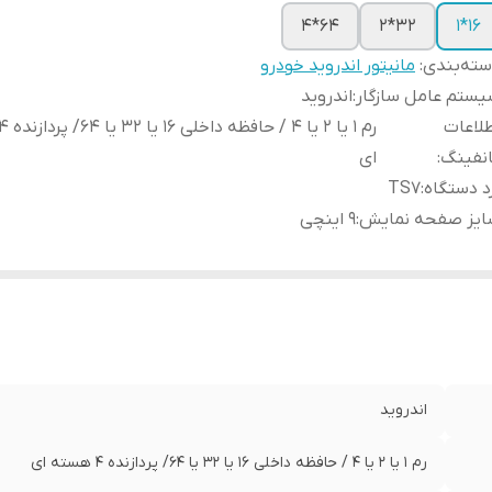
64*4
32*2
16*1
ته‌بندی
:
مانیتور اندروید خودرو
ستم عامل سازگار
:
اندروید
لاعات
نفینگ
:
ای
د دستگاه
:
TS7
ایز صفحه نمایش
:
9 اینچی
اندروید
رم ۱ یا 2 یا 4 / حافظه داخلی ۱۶ یا 32 یا 64/ پردازنده ۴ هسته ای