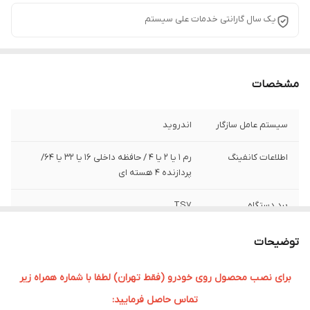
یک سال گارانتی خدمات علی سیستم
مشخصات
سیستم عامل سازگار
اندروید
اطلاعات کانفینگ
رم ۱ یا 2 یا 4 / حافظه داخلی ۱۶ یا 32 یا 64/
پردازنده ۴ هسته ای
برد دستگاه
TS7
سایز صفحه نمایش
9 اینچی
توضیحات
برای نصب محصول روی خودرو (فقط تهران) لطفا با شماره همراه زیر
تماس حاصل فرمایید: