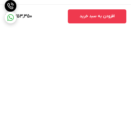
نباشند.
2. کیفیت ساخت
افزودن به سبد خرید
7,753,350
کیفیت ساخت مانیتور یکی از نکات مهمی است که باید به آن توجه کنید.
مانیتورهای با کیفیت بالا معمولاً عمر طولانی‌تری دارند و کمتر دچار
مشکلات فنی می‌شوند.
3. خدمات پس از فروش
قبل از خرید، از وجود خدمات پس از فروش مطمئن شوید. این خدمات
می‌تواند شامل نصب، تعمیر و پشتیبانی فنی باشد که در صورت بروز
برگشت به بالا
مشکل به شما کمک می‌کند.
مانیتور اندروید مدل TS7 به عنوان یک ابزار مدرن و کارآمد، امکانات و
ویژگی‌های متنوعی را برای کاربران فراهم می‌کند. با توجه به قابلیت‌های
آن، این مانیتور می‌تواند تجربه رانندگی را بهبود بخشد و به کاربران کمک
کند تا به راحتی به اطلاعات و سرگرمی‌های مورد نیاز خود دسترسی پیدا
ارسال ویژه
پشتیبانی 12 ساعته
کنند. با انتخاب صحیح و توجه به نکات مهم در خرید، می‌توانید از این