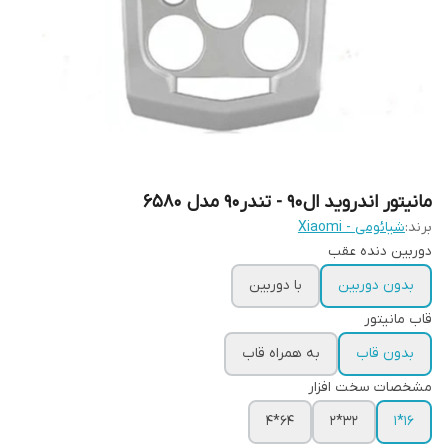
مانیتور اندروید ال90 - تندر90 مدل 6580
برند:
شیائومی - Xiaomi
دوربین دنده عقب
بدون دوربین
با دوربین
قاب مانیتور
بدون قاب
به همراه قاب
مشخصات سخت افزار
64*4
32*2
16*1