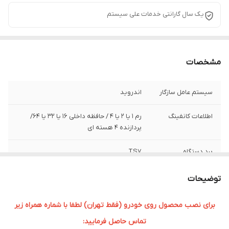
یک سال گارانتی خدمات علی سیستم
مشخصات
سیستم عامل سازگار
اندروید
اطلاعات کانفینگ
رم ۱ یا 2 یا 4 / حافظه داخلی ۱۶ یا 32 یا 64/
پردازنده ۴ هسته ای
برد دستگاه
TS7
سایز صفحه نمایش
9 اینچی
توضیحات
برای نصب محصول روی خودرو (فقط تهران) لطفا با شماره همراه زیر
تماس حاصل فرمایید: