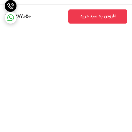
نباشند.
2. کیفیت ساخت
افزودن به سبد خرید
7,387,050
کیفیت ساخت مانیتور یکی از نکات مهمی است که باید به آن توجه کنید.
مانیتورهای با کیفیت بالا معمولاً عمر طولانی‌تری دارند و کمتر دچار
مشکلات فنی می‌شوند.
3. خدمات پس از فروش
قبل از خرید، از وجود خدمات پس از فروش مطمئن شوید. این خدمات
می‌تواند شامل نصب، تعمیر و پشتیبانی فنی باشد که در صورت بروز
برگشت به بالا
مشکل به شما کمک می‌کند.
مانیتور اندروید مدل TS7 به عنوان یک ابزار مدرن و کارآمد، امکانات و
ویژگی‌های متنوعی را برای کاربران فراهم می‌کند. با توجه به قابلیت‌های
آن، این مانیتور می‌تواند تجربه رانندگی را بهبود بخشد و به کاربران کمک
کند تا به راحتی به اطلاعات و سرگرمی‌های مورد نیاز خود دسترسی پیدا
ارسال ویژه
پشتیبانی 12 ساعته
کنند. با انتخاب صحیح و توجه به نکات مهم در خرید، می‌توانید از این