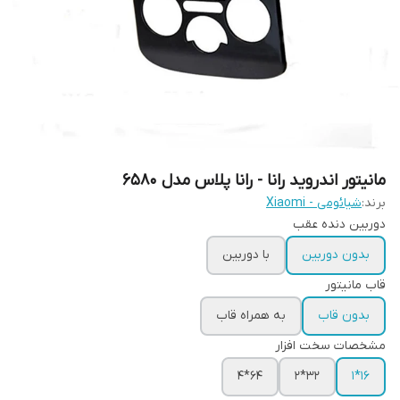
مانیتور اندروید رانا - رانا پلاس مدل 6580
برند:
شیائومی - Xiaomi
دوربین دنده عقب
بدون دوربین
با دوربین
قاب مانیتور
بدون قاب
به همراه قاب
مشخصات سخت افزار
64*4
32*2
16*1