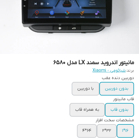
مانیتور اندروید سمند LX مدل 6580
برند:
شیائومی - Xiaomi
دوربین دنده عقب
بدون دوربین
با دوربین
قاب مانیتور
بدون قاب
به همراه قاب
مشخصات سخت افزار
64*4
32*2
16*1