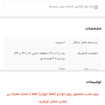
یک سال گارانتی خدمات علی سیستم
مشخصات
سیستم عامل سازگار
اندروید
اطلاعات کانفینگ
رم ۱ یا 2 یا 4 / حافظه داخلی ۱۶ یا 32 یا 64/
پردازنده ۴ هسته ای
برد دستگاه
TS7
سایز صفحه نمایش
9 اینچی
توضیحات
برای نصب محصول روی خودرو (فقط تهران) لطفا با شماره همراه زیر
تماس حاصل فرمایید: