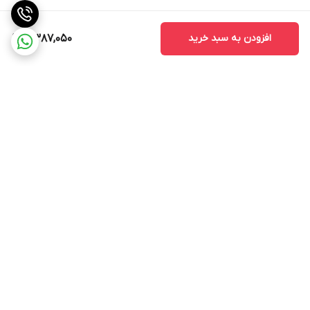
نباشند.
2. کیفیت ساخت
افزودن به سبد خرید
7,387,050
کیفیت ساخت مانیتور یکی از نکات مهمی است که باید به آن توجه کنید.
مانیتورهای با کیفیت بالا معمولاً عمر طولانی‌تری دارند و کمتر دچار
مشکلات فنی می‌شوند.
3. خدمات پس از فروش
قبل از خرید، از وجود خدمات پس از فروش مطمئن شوید. این خدمات
می‌تواند شامل نصب، تعمیر و پشتیبانی فنی باشد که در صورت بروز
برگشت به بالا
مشکل به شما کمک می‌کند.
مانیتور اندروید مدل TS7 به عنوان یک ابزار مدرن و کارآمد، امکانات و
ویژگی‌های متنوعی را برای کاربران فراهم می‌کند. با توجه به قابلیت‌های
آن، این مانیتور می‌تواند تجربه رانندگی را بهبود بخشد و به کاربران کمک
کند تا به راحتی به اطلاعات و سرگرمی‌های مورد نیاز خود دسترسی پیدا
ارسال ویژه
پشتیبانی 12 ساعته
کنند. با انتخاب صحیح و توجه به نکات مهم در خرید، می‌توانید از این