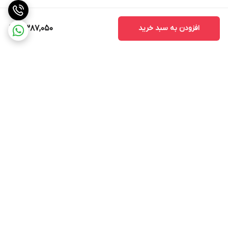
نباشند.
2. کیفیت ساخت
افزودن به سبد خرید
7,387,050
کیفیت ساخت مانیتور یکی از نکات مهمی است که باید به آن توجه کنید.
مانیتورهای با کیفیت بالا معمولاً عمر طولانی‌تری دارند و کمتر دچار
مشکلات فنی می‌شوند.
3. خدمات پس از فروش
قبل از خرید، از وجود خدمات پس از فروش مطمئن شوید. این خدمات
می‌تواند شامل نصب، تعمیر و پشتیبانی فنی باشد که در صورت بروز
برگشت به بالا
مشکل به شما کمک می‌کند.
مانیتور اندروید مدل TS7 به عنوان یک ابزار مدرن و کارآمد، امکانات و
ویژگی‌های متنوعی را برای کاربران فراهم می‌کند. با توجه به قابلیت‌های
آن، این مانیتور می‌تواند تجربه رانندگی را بهبود بخشد و به کاربران کمک
کند تا به راحتی به اطلاعات و سرگرمی‌های مورد نیاز خود دسترسی پیدا
ارسال ویژه
پشتیبانی 12 ساعته
کنند. با انتخاب صحیح و توجه به نکات مهم در خرید، می‌توانید از این