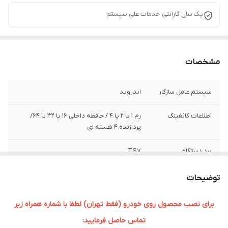
یک سال گارانتی خدمات علی سیستم
مشخصات
سیستم عامل سازگار
اندروید
اطلاعات کانفینگ
رم ۱ یا 2 یا 4 / حافظه داخلی ۱۶ یا 32 یا 64/
پردازنده ۴ هسته ای
برد دستگاه
TS7
سایز صفحه نمایش
9 اینچی
توضیحات
برای نصب محصول روی خودرو (فقط تهران) لطفا با شماره همراه زیر
تماس حاصل فرمایید: