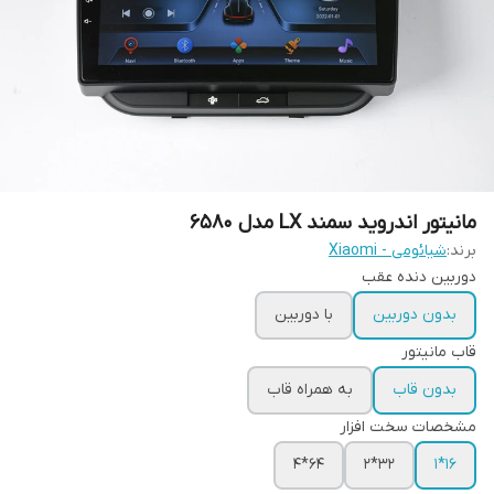
مانیتور اندروید سمند LX مدل 6580
برند:
شیائومی - Xiaomi
دوربین دنده عقب
بدون دوربین
با دوربین
قاب مانیتور
بدون قاب
به همراه قاب
مشخصات سخت افزار
64*4
32*2
16*1