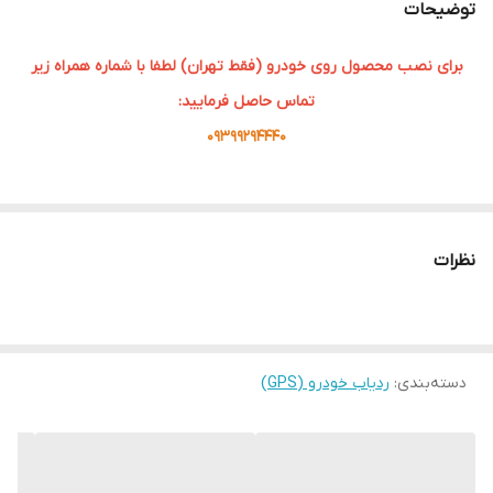
توضیحات
برای نصب محصول روی خودرو (فقط تهران) لطفا با شماره همراه زیر
تماس حاصل فرمایید:
09399294440
امکانات محصول :
قابلیت شنود دو طرفه
نظرات
دارای سنسور درب، اخطار به راننده هنگام بازماندن درب خودرو
امکان مشاهده لحظه ای خودرو با تنظیمات خاص و حرفه ای
اپلیکیشن رایگان سیستم عامل های اندروید و IOS
دسته‌بندی
:
ردیاب خودرو (GPS)
ظرفیت باتری در صورت قطع برق دائم 48 ساعت
امکان نمایش ولتاژ باتری خودرو
فعالیت هوشمند دستگاه جهت کم کردن میزان مصرف شارژ سیم کارت
قابلیت نشان دادن روشن یا خاموش بودن خودرو