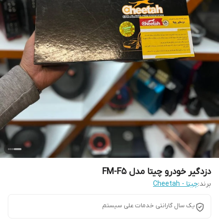
دزدگیر خودرو چیتا مدل FM-F5
برند:
چیتا - Cheetah
یک سال گارانتی خدمات علی سیستم