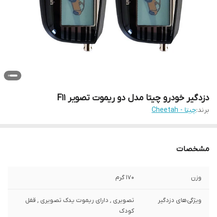
دزدگیر خودرو چیتا مدل دو ریموت تصویر F11
برند:
چیتا - Cheetah
مشخصات
وزن
170 گرم
ویژگی‌های دزدگیر
تصویری , دارای ریموت یدک تصویری , قفل
کودک