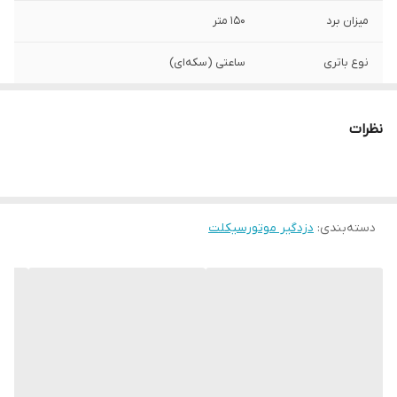
میزان برد
150 متر
نوع باتری
ساعتی (سکه‌ای)
وزن
100 گرم
نظرات
ویژگی‌های دزدگیر
حسگر سوئیچ , حسگر ضربه‌ای , ریموت یدک
موتورسیکلت
ساده , قابلیت استارت زدن
اقلام همراه
برد اصلی و آژیر ۲ عدد ریموت غیر تصویری
دسته سیم کشی برق راهنمای سیم کشی فیوز
دسته‌بندی
:
دزدگیر موتورسیکلت