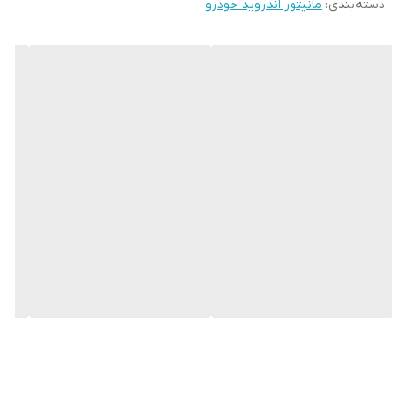
دسته‌بندی
:
مانیتور اندروید خودرو
.دکمه های دسترسی GPS و موزیک و ولوم آهنگ و بلوتوث نیز بر روی
صفحه نمایش تعبیه شده است . این پخش کننده دارای صفحه 11 اینچ و
اندازه صفحه نمایش 9 اینچی می باشد و دارای کیفیت صفحه ips و دارای
رزولیشن 600x1024 و تاچ لمسی حرارتی ( فوق روان ) می باشد .