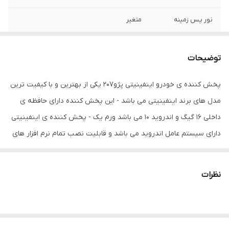
نور پس زمینه
متغیر
ابعاد
40x25x10 سانتی‌متر
توضیحات
اقلام همراه کالا
رادیو
پخش کننده ی خودرو اینفینیتی پژو207 یکی از بهترین و با کیفیت ترین
سیستم عامل سازگار
iOS , اندروید , بلک بری , ویندوز فون
مدل های برند اینفینیتی می باشد - این پخش کننده دارای حافظه ی
ویژگی‌های پورت
2 پورت USB , خروجی مستقیم ساب ووفر ,
داخلی 16 گیگ و اندروید 10 می باشد ورم یک - پخش کننده ی اینفینیتی
دارای وای‌فای داخلی , قابلیت اضافه شدن
دارای سیستم عامل اندروید می باشد و قابلیت نصب تمام نرم افزار های
دوربین امکان پشتیبانی از دوربین
اندروید از جمله تلگرام واتس آپ ویز بلد و ... را دارا می باشد . مانیتور
اندروید اینفینیتی دارای جی پی اس - وای فای - بلوتوث - می باشد که
نظرات
طریقه اتصال وای فای از طریق اشتراک گذاری اینترنت تلفن همراه میسر
می باشد حتی با ایجاد ارتباط بلوتوث تلفن همراه با مانیتور قابلیت
پخش موزیک - تماس - مشاهده مخاطبین برای شما میسر خواهد شد