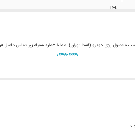
T3L
9 اینچی
صب محصول روی خودرو (فقط تهران) لطفا با شماره همراه زیر تماس حاصل فرم
09399294440
شمند در خودروها، مانیتورهای اندروید به یکی از اجزای ضروری در خودروها ت
واهیم پرداخت و ویژگی‌ها، مزایا و نکات مهم آن را بررسی خواهیم کرد.
 عامل اندروید طراحی شده است که به کاربران این امکان را می‌دهد تا به راحتی به اپلی
 می‌کند.
ید.