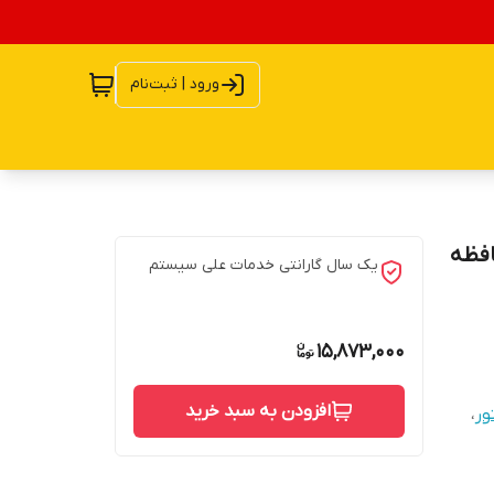
ورود | ثبت‌نام
 ساند مدل PS-T3L کارپلی دار رام۲ حافظه
یک سال گارانتی خدمات علی سیستم
15,873,000
افزودن به سبد خرید
ور
،