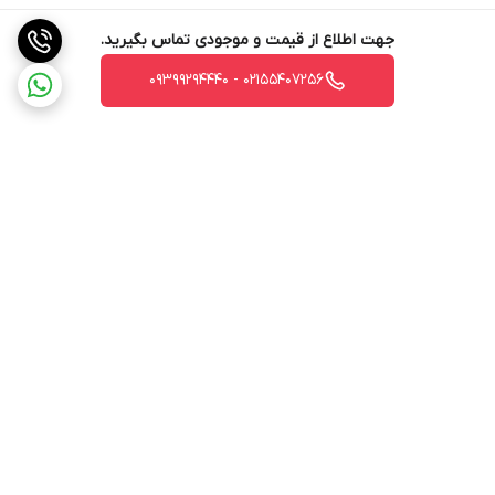
جهت اطلاع از قیمت و موجودی تماس بگیرید.
02155407256 - 09399294440
برگشت به بالا
ارسال ویژه
پشتیبانی 12 ساعته