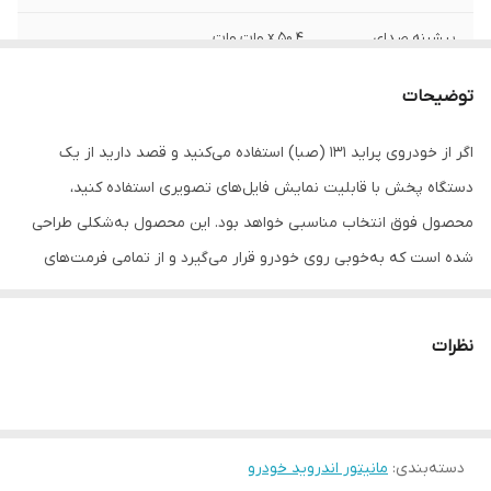
بیشینه صدای
4 x 50 وات وات
خروجی
توضیحات
ابعاد
260x40x240 1 سانتی‌متر
اگر از خودروی پراید 131 (صبا) استفاده می‌کنید و قصد دارید از یک
اقلام همراه کالا
رادیو
دستگاه پخش با قابلیت نمایش فایل‌های تصویری استفاده کنید،
سیستم عامل سازگار
اندروید
محصول فوق انتخاب مناسبی خواهد بود. این محصول به‌شکلی طراحی
شده است که به‌خوبی روی خودرو قرار می‌گیرد و از تمامی فرمت‌های
مشخصات صفحه
LCD
نمایش
صوتی و تصویری پشتیبانی می‌کند. سیستم عامل این دستگاه آخرین
ورژن اندروید می باشدکه قابلیت به روز رسانی هم دارد و اندازه‌ی
ابعاد صفحه
10 اینچ
نظرات
صفحه‌ی نمایش آن 10 اینچ است. مهم‌تر از سایز این نمایشگر، کیفیت
نمایش
تصاویری است که در آن نمایش داده می‌شوند. یکی از نقاط قوت این
دستگاه قابلیت اتصال آن از طریق بلوتوث و وای فای است. از دیگر
دسته‌بندی
:
مانیتور اندروید خودرو
ویژگی‌های این محصول می‌توان به پشتیبانی از تمامی نرم افزارهای