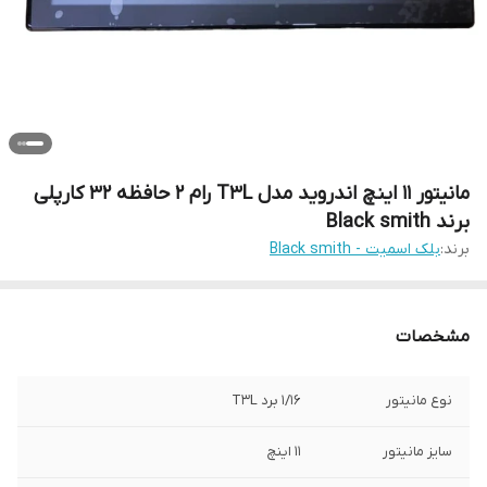
مانیتور 11 اینچ اندروید مدل T3L رام 2 حافظه 32 کارپلی
برند Black smith
برند:
بلک اسمیت - Black smith
مشخصات
نوع مانیتور
1/16 برد T3L
سایز مانیتور
11 اینچ