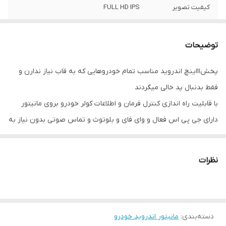
کیفیت تصویر
FULL HD IPS
سایز تصویر
9 اینچ
توضیحات
اقلام همراه کالا
مانیتور11 اینچ + سوکت و کابل برق و آرسی+
آنتن GPS+پورتUSB
پخش11اینچ اندروید مناسب تمام خودروهایی که به قاب نیاز ندارن و
فقط بدنبال پد خالی میگردند
رام
2 گیگ
با قابلیت راه اندازی کنترل فرمان و اطلاعات کولر خودرو بروی مانیتور
اپل کارپلی
دارد
دارای جی پی اس فعال و وای فای و بلوتوث و تماس صوتی بدون نیاز به
نصب میکروفون
حافظه داخلی
32 گیگ
سیستم عامل اندروید13 میباشد و دارای کیفیت تصویر فول اچ دی و ips
نظرات
میباشد
دارای 2 پورت usb قوی جهت شارژ کردن موبایل و پخش موسیقی
قابلیت نصب دوربین دنده عقب و دوربین جلو و 360 درجه
16باند لول اکولایزر دارد و سیستم خروجی 6 ولتی میباشد
دسته‌بندی
:
مانیتور اندروید خودرو