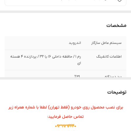
مشخصات
سیستم عامل سازگار
اندروید
اطلاعات کانفینگ
رم ۱ / حافظه داخلی ۱۶ یا 32 / پردازنده ۴ هسته
ای
برد دستگاه
T3L
سایز صفحه نمایش
9 اینچی
توضیحات
برای نصب محصول روی خودرو (فقط تهران) لطفا با شماره همراه زیر
تماس حاصل فرمایید:
09399294440