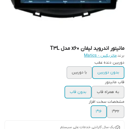
مانیتور اندروید لیفان x60 مدل T3L
برند:
ماتریکس - Matics
دوربین دنده عقب
بدون دوربین
با دوربین
قاب مانیتور
به همراه قاب
بدون قاب
مشخصات سخت افزار
16*1
32*1
یک سال گارانتی خدمات علی سیستم