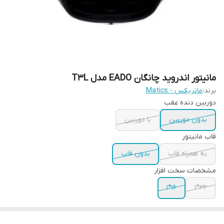
مانیتور اندروید چانگان EADO مدل T3L
برند:
ماتریکس - Matics
دوربین دنده عقب
بدون دوربین
با دوربین
قاب مانیتور
به همراه قاب
بدون قاب
مشخصات سخت افزار
16*1
32*1