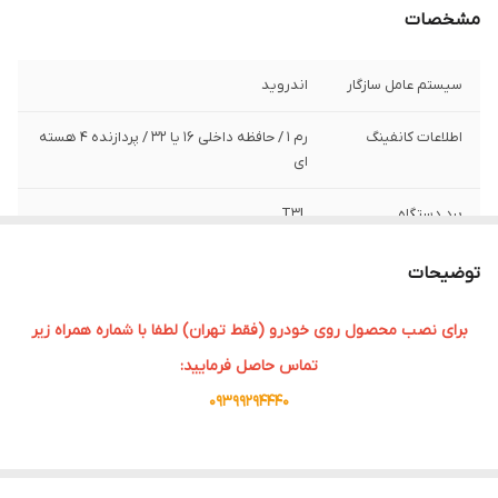
مشخصات
سیستم عامل سازگار
اندروید
اطلاعات کانفینگ
رم ۱ / حافظه داخلی ۱۶ یا 32 / پردازنده ۴ هسته
ای
برد دستگاه
T3L
سایز صفحه نمایش
9 اینچی
توضیحات
برای نصب محصول روی خودرو (فقط تهران) لطفا با شماره همراه زیر
تماس حاصل فرمایید:
09399294440
با پیشرفت تکنولوژی و افزایش استفاده از سیستم‌های هوشمند در