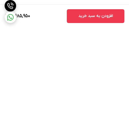
نباشند.
2. کیفیت ساخت
افزودن به سبد خرید
8,485,950
کیفیت ساخت مانیتور یکی از نکات مهمی است که باید به آن توجه کنید.
مانیتورهای با کیفیت بالا معمولاً عمر طولانی‌تری دارند و کمتر دچار
مشکلات فنی می‌شوند.
3. خدمات پس از فروش
قبل از خرید، از وجود خدمات پس از فروش مطمئن شوید. این خدمات
می‌تواند شامل نصب، تعمیر و پشتیبانی فنی باشد که در صورت بروز
برگشت به بالا
مشکل به شما کمک می‌کند.
مانیتور اندروید مدل T3L به عنوان یک ابزار مدرن و کارآمد، امکانات و
ویژگی‌های متنوعی را برای کاربران فراهم می‌کند. با توجه به قابلیت‌های
آن، این مانیتور می‌تواند تجربه رانندگی را بهبود بخشد و به کاربران کمک
کند تا به راحتی به اطلاعات و سرگرمی‌های مورد نیاز خود دسترسی پیدا
ارسال ویژه
پشتیبانی 12 ساعته
کنند. با انتخاب صحیح و توجه به نکات مهم در خرید، می‌توانید از این