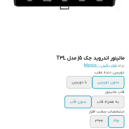
مانیتور اندروید جک j5 مدل T3L
برند:
ماتریکس - Matics
دوربین دنده عقب
بدون دوربین
با دوربین
قاب مانیتور
به همراه قاب
بدون قاب
مشخصات سخت افزار
32*2
16*1