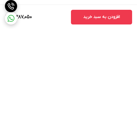
نباشند.
2. کیفیت ساخت
افزودن به سبد خرید
7,387,050
کیفیت ساخت مانیتور یکی از نکات مهمی است که باید به آن توجه کنید.
مانیتورهای با کیفیت بالا معمولاً عمر طولانی‌تری دارند و کمتر دچار
مشکلات فنی می‌شوند.
3. خدمات پس از فروش
قبل از خرید، از وجود خدمات پس از فروش مطمئن شوید. این خدمات
می‌تواند شامل نصب، تعمیر و پشتیبانی فنی باشد که در صورت بروز
برگشت به بالا
مشکل به شما کمک می‌کند.
مانیتور اندروید مدل TS7 به عنوان یک ابزار مدرن و کارآمد، امکانات و
ویژگی‌های متنوعی را برای کاربران فراهم می‌کند. با توجه به قابلیت‌های
آن، این مانیتور می‌تواند تجربه رانندگی را بهبود بخشد و به کاربران کمک
کند تا به راحتی به اطلاعات و سرگرمی‌های مورد نیاز خود دسترسی پیدا
ارسال ویژه
پشتیبانی 12 ساعته
کنند. با انتخاب صحیح و توجه به نکات مهم در خرید، می‌توانید از این