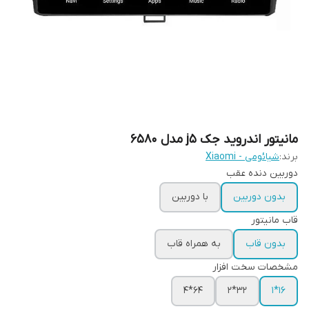
مانیتور اندروید جک j5 مدل 6580
برند:
شیائومی - Xiaomi
دوربین دنده عقب
بدون دوربین
با دوربین
قاب مانیتور
بدون قاب
به همراه قاب
مشخصات سخت افزار
64*4
32*2
16*1