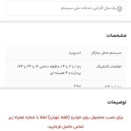
یک سال گارانتی خدمات علی سیستم
مشخصات
سیستم عامل سازگار
اندروید
اطلاعات کانفینگ
رم ۱ یا 2 یا 4 / حافظه داخلی ۱۶ یا 32 یا 64/
پردازنده ۴ هسته ای
برد دستگاه
TS7
سایز صفحه نمایش
9 اینچی
توضیحات
برای نصب محصول روی خودرو (فقط تهران) لطفا با شماره همراه زیر
تماس حاصل فرمایید: