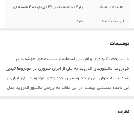
اطلاعات کانفینگ
رم 2 / حافظه داخلی32 / پردازنده ۴ هسته ای
فن خنک کننده
دارد
قابل نصب
قابل نصب روی انواع خودرو های داخلی و
خارجی
توضیحات
برد دستگاه
MTK
با پیشرفت تکنولوژی و افزایش استفاده از سیستم‌های هوشمند در
خودروها، مانیتورهای اندروید به یکی از اجزای ضروری در خودروها تبدیل
سایز صفحه نمایش
9 اینچی
شده‌اند. به عنوان یکی از محبوب‌ترین خودروهای موجود در بازار ایران، از
این قاعده مستثنی نیست. در این مقاله به بررسی مانیتور اندروید مدل
MTK خواهیم پرداخت و ویژگی‌ها، مزایا و نکات مهم آن را بررسی خواهیم
کرد.
نظرات
ویژگی‌های مانیتور اندروید مدل MTK
1. سیستم عامل اندروید