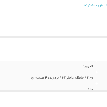
د دستگاه
:
MTK
مایش بیشتر
ایز صفحه نمایش
:
9 اینچی
اندروید
رم 2 / حافظه داخلی32 / پردازنده ۴ هسته ای
دارد
قابل نصب روی انواع خودرو های داخلی و خارجی