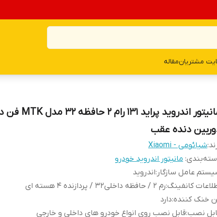
یت مشتریان
مقاله
مانیتور اندروید پراید 131 رام 2 حا
وربین دنده عقب
ند:
شیائومی - Xiaomi
ته‌بندی
:
مانیتور اندروید خودرو
ستم عامل سازگار
:
اندروید
لاعات کانفینگ
:
رم 2 / حافظه داخلی32 / پردازنده ۴ هسته ای
ن خنک کننده
:
دارد
ابل نصب
:
قابل نصب روی انواع خودرو های داخلی و خارجی