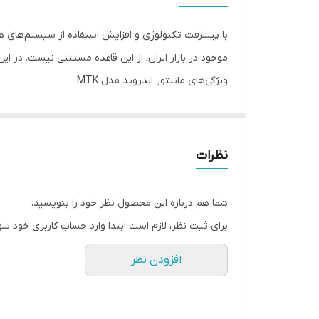
برد دستگاه
با پیشرفت تکنولوژی و افزایش استفاده از سیستم‌های هو
سایز صفحه نمایش
موجود در بازار ایران، از این قاعده مستثنی نیست. در این مقاله به بررسی مانیتور اندروید مدل MTK 
ویژگی‌های مانیتور اندروید مدل MTK
1. سیستم عامل اندروید
مانیتور اندروید مدل MTK با سیست
و کاربرپسند، تجربه‌ای راحت و سریع را برای کاربران فراهم
نظرات
2. صفحه نمایش با کیفیت
این مانیتور دارای صفحه نمایش با کیفیت بالا است که ت
شما هم درباره این محصول نظر خود را بنویسید.
نقشه‌ها، ویدئوها و دیگر محتواها دسترسی داشته باشند.
برای ثبت نظر، لازم است ابتدا وارد حساب کاربری خود شو
3. قابلیت اتصال به اینترنت
افزودن نظر
و وب‌سایت‌ها دسترسی پیدا کنند.
4. پشتیبانی از بلوتوث