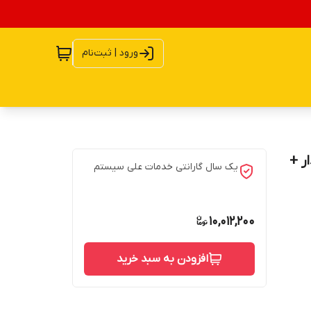
ورود | ثبت‌نام
فظه 32 مدل MTK فن دار +
یک سال گارانتی خدمات علی سیستم
10,012,200
افزودن به سبد خرید