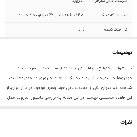
سیستم عامل سازگار
اندروید
اطلاعات کانفینگ
رم 2 / حافظه داخلی32 / پردازنده ۴ هسته ای
فن خنک کننده
دارد
قابل نصب
قابل نصب روی انواع خودرو های داخلی و
خارجی
توضیحات
برد دستگاه
MTK
با پیشرفت تکنولوژی و افزایش استفاده از سیستم‌های هوشمند در
خودروها، مانیتورهای اندروید به یکی از اجزای ضروری در خودروها تبدیل
سایز صفحه نمایش
9 اینچی
شده‌اند. به عنوان یکی از محبوب‌ترین خودروهای موجود در بازار ایران، از
این قاعده مستثنی نیست. در این مقاله به بررسی مانیتور اندروید مدل
MTK خواهیم پرداخت و ویژگی‌ها، مزایا و نکات مهم آن را بررسی خواهیم
کرد.
نظرات
ویژگی‌های مانیتور اندروید مدل MTK
1. سیستم عامل اندروید