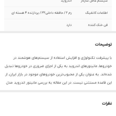
سیستم عامل سازگار
اندروید
اطلاعات کانفینگ
رم 2 / حافظه داخلی32 / پردازنده ۴ هسته ای
فن خنک کننده
دارد
قابل نصب
قابل نصب روی انواع خودرو های داخلی و
خارجی
توضیحات
برد دستگاه
MTK
با پیشرفت تکنولوژی و افزایش استفاده از سیستم‌های هوشمند در
خودروها، مانیتورهای اندروید به یکی از اجزای ضروری در خودروها تبدیل
سایز صفحه نمایش
9 اینچی
شده‌اند. به عنوان یکی از محبوب‌ترین خودروهای موجود در بازار ایران، از
این قاعده مستثنی نیست. در این مقاله به بررسی مانیتور اندروید مدل
MTK خواهیم پرداخت و ویژگی‌ها، مزایا و نکات مهم آن را بررسی خواهیم
کرد.
نظرات
ویژگی‌های مانیتور اندروید مدل MTK
1. سیستم عامل اندروید