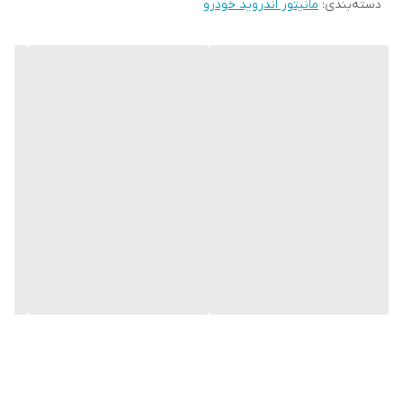
دسته‌بندی
:
مانیتور اندروید خودرو
این پخش کننده دارای صفحه 11 اینچ و اندازه صفحه نمایش 9 اینچی می
باشد و دارای کیفیت صفحه ips و دارای رزولیشن 600x1024 و تاچ لمسی
حرارتی ( فوق روان ) می باشد .