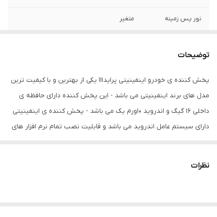
نور پس زمینه
متغیر
ابعاد
40x25x10 سانتی‌متر
توضیحات
اقلام همراه کالا
رادیو
پخش کننده ی خودرو اینفینیتی پراید111 یکی از بهترین و با کیفیت ترین
سیستم عامل سازگار
iOS , اندروید , بلک بری , ویندوز فون
مدل های برند اینفینیتی می باشد - این پخش کننده دارای حافظه ی
ویژگی‌های پورت
2 پورت USB , خروجی مستقیم ساب ووفر ,
داخلی 16 گیگ و اندروید 10ورم یک می باشد - پخش کننده ی اینفینیتی
دارای وای‌فای داخلی , قابلیت اضافه شدن
دارای سیستم عامل اندروید می باشد و قابلیت نصب تمام نرم افزار های
دوربین امکان پشتیبانی از دوربین
اندروید از جمله تلگرام واتس آپ ویز بلد و ... را دارا می باشد . مانیتور
اندروید اینفینیتی دارای جی پی اس - وای فای - بلوتوث - می باشد که
نظرات
طریقه اتصال وای فای از طریق اشتراک گذاری اینترنت تلفن همراه میسر
می باشد حتی با ایجاد ارتباط بلوتوث تلفن همراه با مانیتور قابلیت
پخش موزیک - تماس - مشاهده مخاطبین برای شما میسر خواهد شد .