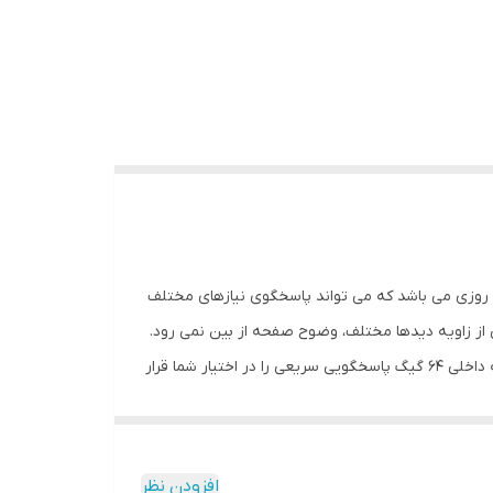
نات بسیار متنوع و مناسب و به روزی می باشد که می تواند پاسخگوی نیازهای مختلف
ین محصول از نوع تمام تاچ و مولتی مدیا بوده که از نوع ips می باشد و این یعنی از زاویه دیدها مختلف، وضوح صفحه از بین نمی رود.
سیستم عامل این محصول دارای آخرین سیستم عامل گوگل یعنی اندروید 12 می باشد که با پکیج قدرتمند سخت افزاری : رام 4 و حافظه داخلی 64 گیگ پاسخگویی سریعی را در اختیار شما قرار
ی باشد یعنی می توانید گوشی اندرویدی یا ios خود را به راحتی به آن متصل نموده و از پخش مدیا لذت ببرید. همچنین شما
می توانید با بلوتوث و وای فای به آن متصل شوید. از دیگر بخش های جذاب این محصول می توان به قابلیت نصب دوربین های دنده عقب، جلو و همچنین دوربین 360 درجه اشاره نمود که
لی فایر می باشد که هر کدام از این موارد در نوع خود بسیار کارآمد می باشند. مسیریابی
افزودن نظر