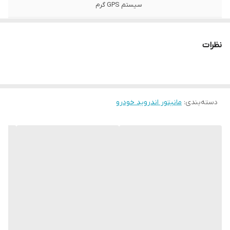
سیستم GPS گرم
دیسک قابل پخش
بدون امکان پخش دیسک
نظرات
بیشینه صدای
4x75 وات
خروجی
ابعاد
280x150x70 0.86 سانتی‌متر
دسته‌بندی
:
مانیتور اندروید خودرو
اقلام همراه کالا
رادیو
ابعاد صفحه
9 اینچ
نمایش