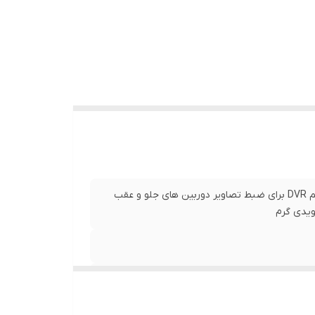
فول تاچ قابلیت اتصال آنتن دیجیتال تلویزیون قابلیت اتصال سیستم DVR برای ضبط تصاویر دوربین های جلو و عقب
ویدی گرم