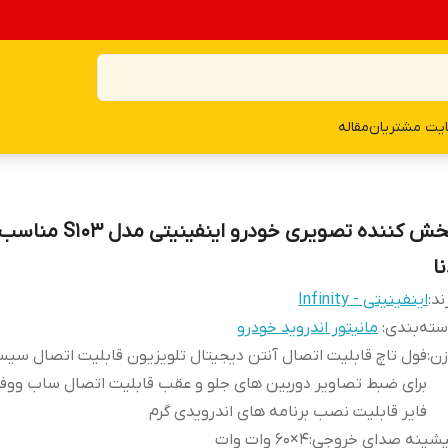
یت مشتریان
مقاله
پخش کننده تصویری خودرو اینفینیتی
ا
ند:
اینفینیتی - Infinity
ته‌بندی
:
مانیتور اندروید خودرو
زن
:
برای ضبط تصاویر دوربین های جلو و عقب قابلیت اتصال ساب ووفر
فایر قابلیت نصب برنامه های اندرویدی گرم
یشینه صدای خروجی
:
4×60 وات وات