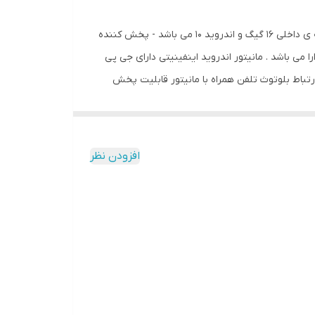
پخش کننده ی خودرو اینفینیتی دنا یکی از بهترین و با کیفیت ترین مدل های برند اینفینیتی می باشد - این پخش کننده دارای حافظه ی داخلی 16 گیگ و اندروید 10 می باشد - پخش کننده
ا می باشد . مانیتور اندروید اینفینیتی دارای جی پی
رتباط بلوتوث تلفن همراه با مانیتور قابلیت پخش
موزیک - تماس - مشاهده مخاطبین برای شما میسر خواهد شد . این پخش کننده دارای صفحه 11 اینچ و اندازه صفحه نمایش 9 اینچی می باشد و دارای کیفیت صفحه ips و دارای رزولیشن
افزودن نظر