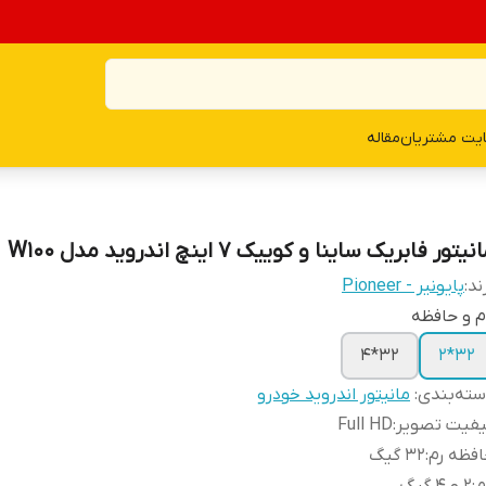
یت مشتریان
مقاله
نیتور فابریک ساینا و کوییک ۷ اینچ اندروید مدل W100
ند:
پایونیر - Pioneer
م و حافظه
32*4
32*2
ته‌بندی
:
مانیتور اندروید خودرو
یفیت تصویر
:
Full HD
فظه رم
:
32 گیگ