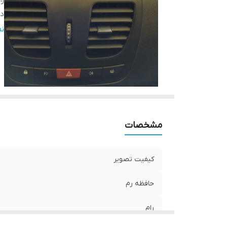
را
در
ان
ن
ق
ت
بل
ان
را
آر
مشخصات
ان
اق
کا
کیفیت تصویر
Fi
حافظه رم
رام