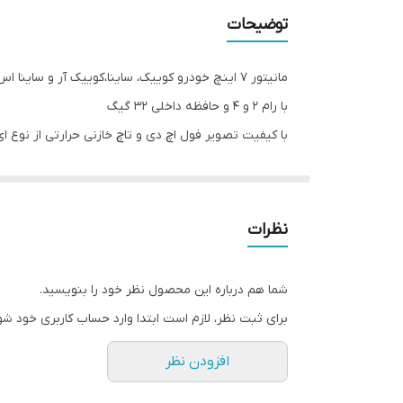
درگاه usb
توضیحات
اندازه سایز تصویر
مانیتور ۷ اینچ خودرو کوییک، ساینا،کوییک آر و ساینا اس
قابلیت تماس صوتی
با رام 2 و 4 و حافظه داخلی 32 گیگ
با کیفیت تصویر فول اچ دی و تاچ خازنی حرارتی از نوع 
توان خروجی
و قابلیت نصب تمامی برنامه های کاربردی خودرو با سرعت ب
بلوتوث
براحتی
قابلیت تماس صوتی با میکروفون داخلی از طریق بلوتو
اندازه صفحه نمایش
نظرات
قابلیت نصب دوربین دنده عقب و جلو و رادار ۳۶۰ بروی خودرو
رادیو
قابلیت فعال سازیو نصب اینترفیس(کنترل فرمان) خودر
شما هم درباره این محصول نظر خود را بنویسید.
با سوکت فابریک بدون نیاز به سیم کشی و خارج شدن خود
آر سی باند و آرسی ساب
برای ثبت نظر، لازم است ابتدا وارد حساب کاربری خود شو
اندروید
افزودن نظر
اقلام همراه کالا