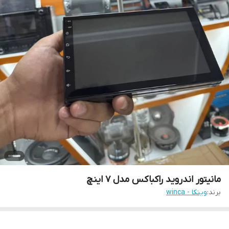
مانیتور اندروید راکباکس مدل 7 اینچ
برند:
وینکا - winca