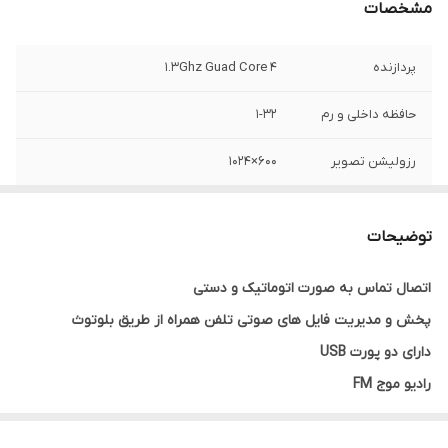
مشخصات
پردازنده
1.3Ghz Guad Core 4
حافظه داخلی و رم
1-32
رزولیشن تصویر
600×1024
سیستم عامل
اندروید
توضیحات
صفحه نمایش
7 اینچ
اتصال تماس به صورت اتوماتیک و دستی
قابلیت پخش فایل
FULL HD1080P
پخش و مدیریت فایل های صوتی تلفن همراه از طریق بلوتوث
های تصویری با
کیفیت
دارای دو پورت USB
رادیو موج FM
گیرندگی اتوماتیک و قدرتمند سیگنال های رادیویی