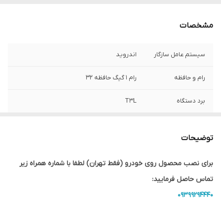
مشخصات
سیستم عامل سازگار
اندروید
رام و حافظه
رام ۱ گیگ حافظه ۳۲
برد دستگاه
T3L
سایز صفحه نمایش
۹ اینچ
توضیحات
سایز ال سی دی
۱۱ اینچ
برای نصب محصول روی خودرو (فقط تهران) لطفا با شماره همراه زیر
اقلام همراه کالا
قاب مانیتور - پک سوکت و سیم کشی - آنتن
تماس حاصل فرمایید:
gps
09399294440